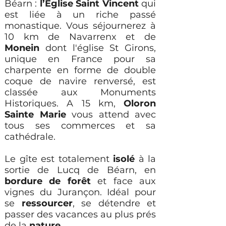
Béarn :
l’Église Saint Vincent
qui
est liée à un riche passé
monastique. Vous séjournerez
à
10 km de Navarrenx et de
Monein
dont l'église St Girons,
unique en France pour sa
charpente en forme de double
coque de navire renversé, est
classée aux Monuments
Historiques. A 15 km,
Oloron
Sainte Marie
vous attend avec
tous ses commerces et sa
cathédrale.
Le gîte est totalement
isolé
à la
sortie de Lucq de Béarn, en
bordure de forêt
et face aux
vignes du Jurançon. Idéal pour
se
ressourcer
, se détendre et
passer des vacances au plus prés
de la
nature
.