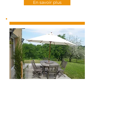
En savoir plus
Tarifs / contact
Le gîte "La Ferme Castagnet" est
ouvert du 3 avril au 1er octobre. Il se
loue à la semaine pour 6 ou 12
personnes.